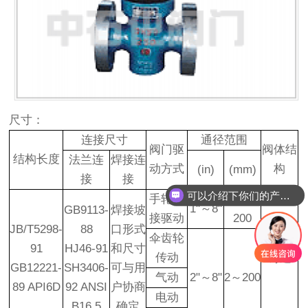
尺寸：
连接尺寸
通径范围
阀门驱
阀体结
结构长度
法兰连
焊接连
动方式
构
(in)
(mm)
接
接
可以介绍下你们的产品么
手轮直
25
～
1"
～
8"
GB9113-
焊接坡
接驱动
200
JB/T5298-
88
口形式
伞齿轮
91
HJ46-91
和尺寸
传动
铸造
GB12221-
SH3406-
可与用
气动
2"
～
8"
2
～
200
89 API6D
92 ANSI
户协商
电动
B16.5
确定