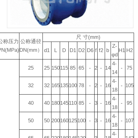
尺 寸
(mm)
公称压
力
公称通径
Z-
PN(MPa)
DN(mm
）
d1
L
D
D1
D2
D6
f
f2
b
H1
H2
φ
d
4-
25
25
150
115
85
65
-
2
-
14
-
75
14
4-
32
32
165
135
100
78
-
2
-
16
-
105
18
4-
40
40
180
145
110
85
-
3
-
16
-
95
18
4-
50
50
200
160
125
100
-
3
-
16
-
107
18
4-