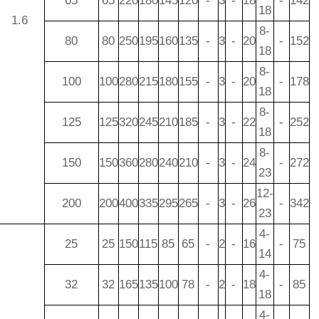
65
65
220
180
145
120
-
3
-
18
-
142
18
1.6
8-
80
80
250
195
160
135
-
3
-
20
-
152
18
8-
100
100
280
215
180
155
-
3
-
20
-
178
18
8-
125
125
320
245
210
185
-
3
-
22
-
252
18
8-
150
150
360
280
240
210
-
3
-
24
-
272
23
12-
200
200
400
335
295
265
-
3
-
26
-
342
23
4-
25
25
150
115
85
65
-
2
-
16
-
75
14
4-
32
32
165
135
100
78
-
2
-
18
-
85
18
4-