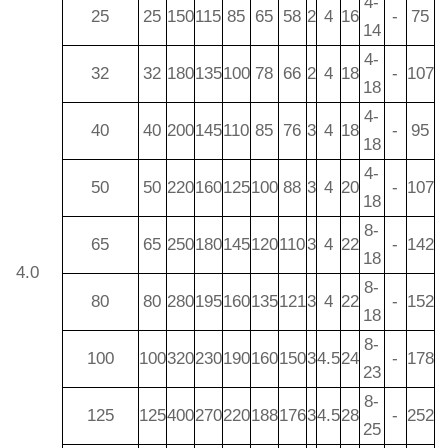
4-
25
25
150
115
85
65
58
2
4
16
-
75
14
4-
32
32
180
135
100
78
66
2
4
18
-
107
18
4-
40
40
200
145
110
85
76
3
4
18
-
95
18
4-
50
50
220
160
125
100
88
3
4
20
-
107
18
8-
65
65
250
180
145
120
110
3
4
22
-
142
18
4.0
8-
80
80
280
195
160
135
121
3
4
22
-
152
18
8-
100
100
320
230
190
160
150
3
4.5
24
-
178
23
8-
125
125
400
270
220
188
176
3
4.5
28
-
252
25